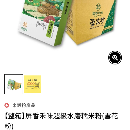
米穀粉產品
【整箱】屏香禾味超級水磨糯米粉(雪花
粉)