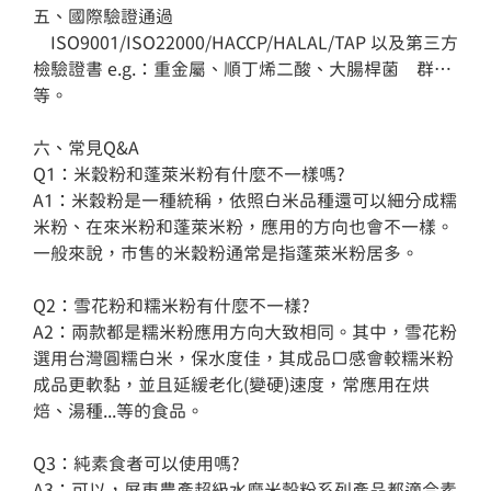
五、國際驗證通過

    ISO9001/ISO22000/HACCP/HALAL/TAP 以及第三方
檢驗證書 e.g.：重金屬、順丁烯二酸、大腸桿菌    群…
等。

六、常見Q&A

Q1：米穀粉和蓬萊米粉有什麼不一樣嗎?

A1：米穀粉是一種統稱，依照白米品種還可以細分成糯
米粉、在來米粉和蓬萊米粉，應用的方向也會不一樣。
一般來說，市售的米穀粉通常是指蓬萊米粉居多。

Q2：雪花粉和糯米粉有什麼不一樣?

A2：兩款都是糯米粉應用方向大致相同。其中，雪花粉
選用台灣圓糯白米，保水度佳，其成品口感會較糯米粉
成品更軟黏，並且延緩老化(變硬)速度，常應用在烘
焙、湯種...等的食品。

Q3：純素食者可以使用嗎?

A3：可以，屏東農產超級水磨米穀粉系列產品都適合素