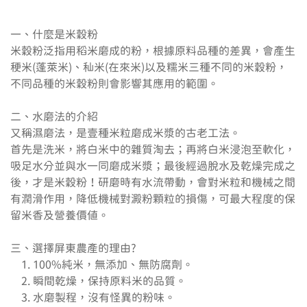
一、什麼是米穀粉

米穀粉泛指用稻米磨成的粉，根據原料品種的差異，會產生
稉米(蓬萊米)、秈米(在來米)以及糯米三種不同的米穀粉，
不同品種的米穀粉則會影響其應用的範圍。

二、水磨法的介紹

又稱濕磨法，是壹種米粒磨成米漿的古老工法。

首先是洗米，將白米中的雜質淘去；再將白米浸泡至軟化，
吸足水分並與水一同磨成米漿；最後經過脫水及乾燥完成之
後，才是米穀粉！研磨時有水流帶動，會對米粒和機械之間
有潤滑作用，降低機械對澱粉顆粒的損傷，可最大程度的保
留米香及營養價值。

三、選擇屏東農產的理由?

    1. 100%純米，無添加、無防腐劑。

    2. 瞬間乾燥，保持原料米的品質。

    3. 水磨製程，沒有怪異的粉味。
