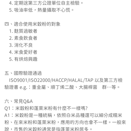
    4. 定期送第三方公證單位自主檢驗。

    5. 吸油率低，熱量攝取不心慌。

四、適合使用米穀粉的對象

    1. 麩質過敏者

    2. 素食飲食者

    3. 消化不良

    4. 米食愛好者

    5. 有烘焙興趣

五、國際驗證通過

    ISO9001/ISO22000/HACCP/HALAL/TAP 以及第三方檢
驗證書 e.g.：重金屬、順丁烯二酸、大腸桿菌    群…等。

六、常見Q&A

Q1：米穀粉和蓬萊米粉有什麼不一樣嗎?

A1：米穀粉是一種統稱，依照白米品種還可以細分成糯米
粉、在來米粉和蓬萊米粉，應用的方向也會不一樣。一般來
說，市售的米穀粉通常是指蓬萊米粉居多。
